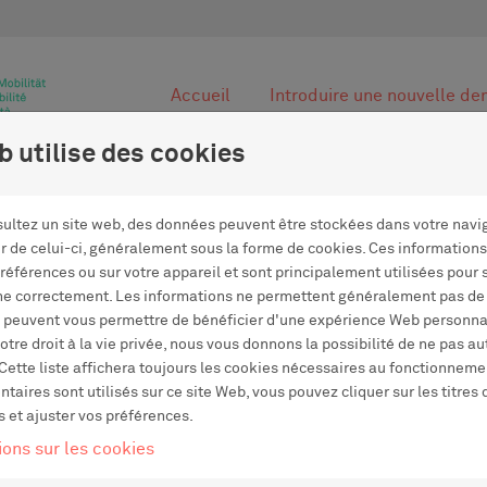
Accueil
Introduire une nouvelle d
b utilise des cookies
ultez un site web, des données peuvent être stockées dans votre navi
ir de celui-ci, généralement sous la forme de cookies. Ces information
préférences ou sur votre appareil et sont principalement utilisées pour 
on
ne correctement. Les informations ne permettent généralement pas de 
 peuvent vous permettre de bénéficier d'une expérience Web personna
tre droit à la vie privée, nous vous donnons la possibilité de ne pas au
Cette liste affichera toujours les cookies nécessaires au fonctionnemen
Créer un no
aires sont utilisés sur ce site Web, vous pouvez cliquer sur les titres
s et ajuster vos préférences.
 utilisateur Movetia, entrez
Créer un compte utilisate
ions sur les cookies
e mot de passe ci-dessous.
demande.