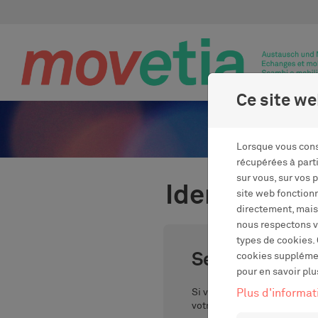
Passer au contenu
Ce site we
Lorsque vous cons
récupérées à part
sur vous, sur vos 
Identificati
site web fonction
directement, mais
nous respectons vo
types de cookies. 
Se connecter
cookies supplément
pour en savoir plu
Si vous avez déjà un compte
Plus d'informat
votre adresse email et votr