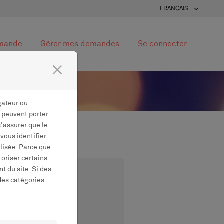
FRANÇAIS
emande
Gérer mes demandes
Se connecter
close
gateur ou
s peuvent porter
s'assurer que le
vous identifier
lisée. Parce que
toriser certains
t du site. Si des
uveau compte
 des catégories
ur afin d'introduire une