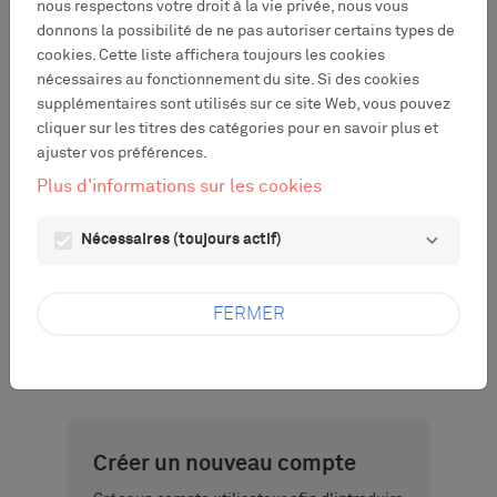
nous respectons votre droit à la vie privée, nous vous
Si vous avez déjà un compte utilisateur
donnons la possibilité de ne pas autoriser certains types de
Movetia, entrez votre adresse email et votre
cookies. Cette liste affichera toujours les cookies
mot de passe ci-dessous.
nécessaires au fonctionnement du site. Si des cookies
Email:
supplémentaires sont utilisés sur ce site Web, vous pouvez
cliquer sur les titres des catégories pour en savoir plus et
ajuster vos préférences.
Plus d'informations sur les cookies
Mot de passe :
visibility
Nécessaires (toujours actif)
Mot de passe perdu ?
FERMER
SE CONNECTER
Créer un nouveau compte