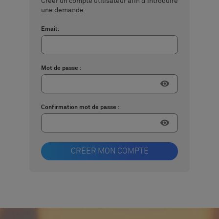
Créer un compte utilisateur afin d'introduire
une demande.
Email:
Mot de passe :
visibility
Confirmation mot de passe :
visibility
CRÉER MON COMPTE